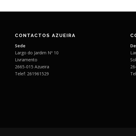
CONTACTOS AZUEIRA
C
Sede
De
Largo do Jardim Nº 10
Lar
Livramento
So
2665-015 Azueira
26
Telef: 261961529
Te