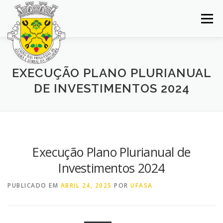
Saltar
para
Menu
conteúdo
INÍCIO
JUNTA DE FREGUESIA
DOCUMENTOS
EXECUÇÃO PLANO PLURIANUAL
DE INVESTIMENTOS 2024
BALCÃO VIRTUAL
NOTÍCIAS
MAPA
CONCURSOS
CONTACTOS
Execução Plano Plurianual de
Investimentos 2024
PUBLICADO EM
ABRIL 24, 2025
POR
UFASA