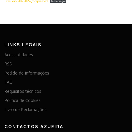
Execucao PPA 2024_compressed
Descarregar
LINKS LEGAIS
Acessibilidades
RSS
Pedido de Informações
FAQ
Requisitos técnicos
Política de Cookies
Livro de Reclamações
CONTACTOS AZUEIRA