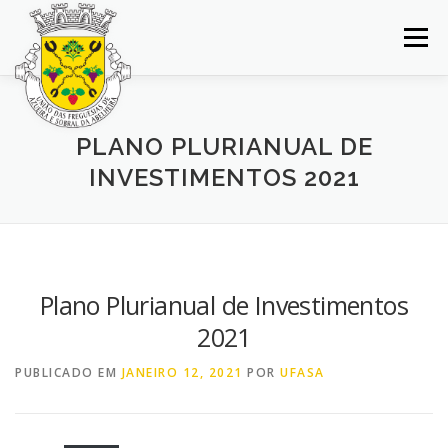
Saltar
para
Menu
conteúdo
INÍCIO
JUNTA DE FREGUESIA
DOCUMENTOS
PLANO PLURIANUAL DE
INVESTIMENTOS 2021
BALCÃO VIRTUAL
NOTÍCIAS
MAPA
CONCURSOS
CONTACTOS
Plano Plurianual de Investimentos
2021
PUBLICADO EM
JANEIRO 12, 2021
POR
UFASA