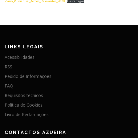
Plano_Plurianual_Accoes_Relevantes_2020
Descarregar
LINKS LEGAIS
Acessibilidades
RSS
Pedido de Informações
FAQ
Requisitos técnicos
Política de Cookies
Livro de Reclamações
CONTACTOS AZUEIRA