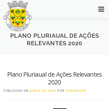
Saltar
para
Menu
conteúdo
INÍCIO
JUNTA DE FREGUESIA
DOCUMENTOS
PLANO PLURIAUAL DE AÇÕES
RELEVANTES 2020
BALCÃO VIRTUAL
NOTÍCIAS
MAPA
CONCURSOS
CONTACTOS
Plano Pluriaual de Ações Relevantes
2020
PUBLICADO EM
JUNHO 25, 2020
POR
EDGARSILVA