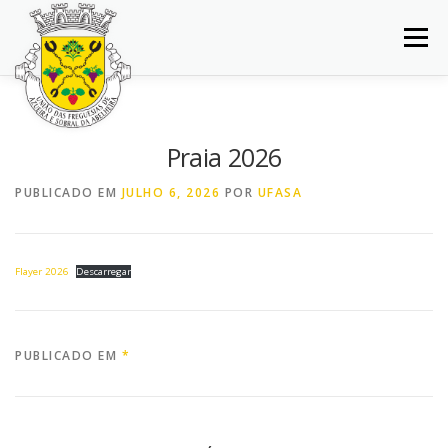
Saltar
para
Menu
conteúdo
INÍCIO
JUNTA DE FREGUESIA
DOCUMENTOS
Praia 2026
BALCÃO VIRTUAL
NOTÍCIAS
MAPA
PUBLICADO EM
JULHO 6, 2026
POR
UFASA
CONCURSOS
CONTACTOS
Flayer 2026
Descarregar
PUBLICADO EM
*