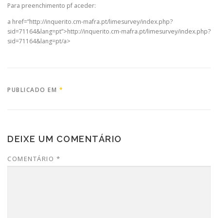
Para preenchimento pf aceder:
a href=”http://inquerito.cm-mafra.pt/limesurvey/index.php?
sid=71164&lang=pt”>http://inquerito.cm-mafra.pt/limesurvey/index.php?
sid=71164&lang=pt/a>
PUBLICADO EM
*
DEIXE UM COMENTÁRIO
COMENTÁRIO
*