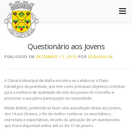
Saltar
para
Menu
conteúdo
INÍCIO
JUNTA DE FREGUESIA
DOCUMENTOS
Questionário aos Jovens
BALCÃO VIRTUAL
NOTÍCIAS
MAPA
PUBLICADO EM
DEZEMBRO 11, 2015
POR
EDGARSILVA
CONCURSOS
CONTACTOS
A Câmara Municipal de Mafra encontra-se a elaborar o Plano
Estratégico da Juventude, que tem como principais objetivos contribuir
para a melhoria de qualidade de vida dos jovens do Concelho e
promover a sua plena participação na comunidade.
Neste âmbito, pretende-se fazer uma auscultação direta aos jovens,
dos 14 aos 29 anos, a fim de melhor conhecer os seus hábitos,
interesses e expectativas, Através da aplicação de um questionário,
que ficará disponível online até ao dia 15 de Janeiro.