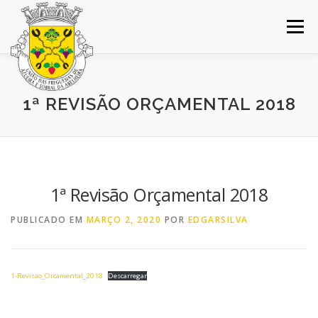
Saltar
para
Menu
conteúdo
INÍCIO
JUNTA DE FREGUESIA
DOCUMENTOS
1ª REVISÃO ORÇAMENTAL 2018
BALCÃO VIRTUAL
NOTÍCIAS
MAPA
CONCURSOS
CONTACTOS
1ª Revisão Orçamental 2018
PUBLICADO EM
MARÇO 2, 2020
POR
EDGARSILVA
1-Revisao_Orcamental_2018
Descarregar