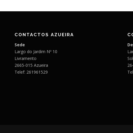
CONTACTOS AZUEIRA
C
Sede
De
Largo do Jardim Nº 10
Lar
Livramento
So
2665-015 Azueira
26
Telef: 261961529
Te