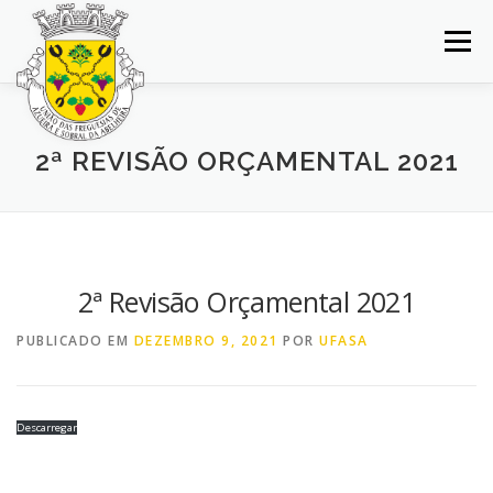
Saltar
para
Menu
conteúdo
INÍCIO
JUNTA DE FREGUESIA
DOCUMENTOS
2ª REVISÃO ORÇAMENTAL 2021
BALCÃO VIRTUAL
NOTÍCIAS
MAPA
CONCURSOS
CONTACTOS
2ª Revisão Orçamental 2021
PUBLICADO EM
DEZEMBRO 9, 2021
POR
UFASA
Descarregar