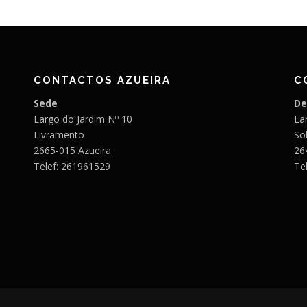
CONTACTOS AZUEIRA
C
Sede
De
Largo do Jardim Nº 10
Lar
Livramento
So
2665-015 Azueira
26
Telef: 261961529
Te