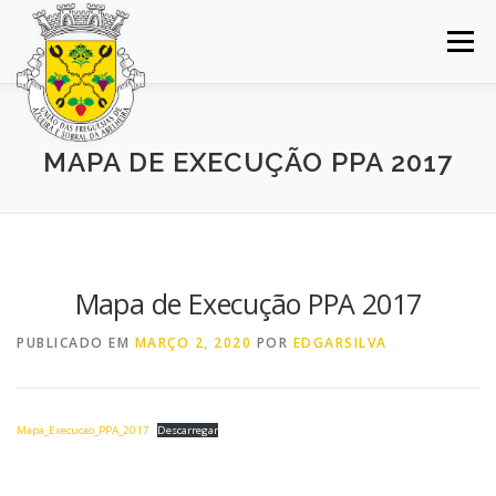
Saltar
para
Menu
conteúdo
INÍCIO
JUNTA DE FREGUESIA
DOCUMENTOS
MAPA DE EXECUÇÃO PPA 2017
BALCÃO VIRTUAL
NOTÍCIAS
MAPA
CONCURSOS
CONTACTOS
Mapa de Execução PPA 2017
PUBLICADO EM
MARÇO 2, 2020
POR
EDGARSILVA
Mapa_Execucao_PPA_2017
Descarregar