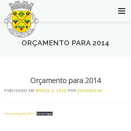
Saltar
para
Menu
conteúdo
INÍCIO
JUNTA DE FREGUESIA
DOCUMENTOS
ORÇAMENTO PARA 2014
BALCÃO VIRTUAL
NOTÍCIAS
MAPA
CONCURSOS
CONTACTOS
Orçamento para 2014
PUBLICADO EM
MARÇO 2, 2020
POR
EDGARSILVA
Orcamento_para_2014
Descarregar