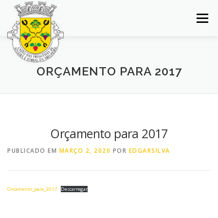
Saltar
para
Menu
conteúdo
INÍCIO
JUNTA DE FREGUESIA
DOCUMENTOS
ORÇAMENTO PARA 2017
BALCÃO VIRTUAL
NOTÍCIAS
MAPA
CONCURSOS
CONTACTOS
Orçamento para 2017
PUBLICADO EM
MARÇO 2, 2020
POR
EDGARSILVA
Orcamento_para_2017
Descarregar