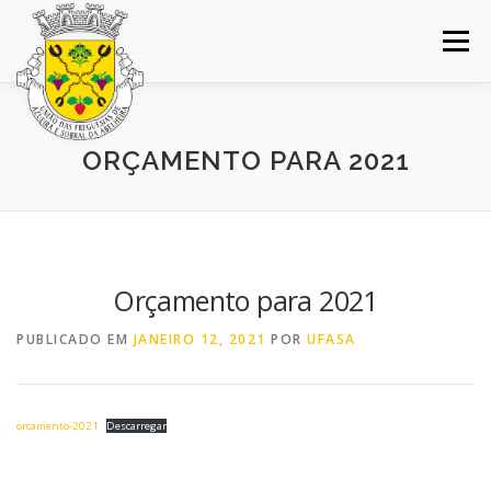
Saltar
para
Menu
conteúdo
INÍCIO
JUNTA DE FREGUESIA
DOCUMENTOS
ORÇAMENTO PARA 2021
BALCÃO VIRTUAL
NOTÍCIAS
MAPA
CONCURSOS
CONTACTOS
Orçamento para 2021
PUBLICADO EM
JANEIRO 12, 2021
POR
UFASA
orcamento-2021
Descarregar