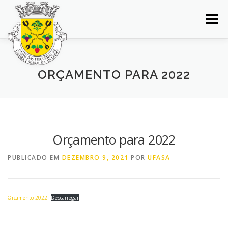
Saltar
para
Menu
conteúdo
INÍCIO
JUNTA DE FREGUESIA
DOCUMENTOS
ORÇAMENTO PARA 2022
BALCÃO VIRTUAL
NOTÍCIAS
MAPA
CONCURSOS
CONTACTOS
Orçamento para 2022
PUBLICADO EM
DEZEMBRO 9, 2021
POR
UFASA
Orcamento-2022
Descarregar