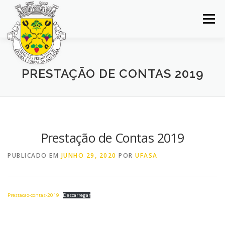
Saltar
para
Menu
conteúdo
INÍCIO
JUNTA DE FREGUESIA
DOCUMENTOS
PRESTAÇÃO DE CONTAS 2019
BALCÃO VIRTUAL
NOTÍCIAS
MAPA
CONCURSOS
CONTACTOS
Prestação de Contas 2019
PUBLICADO EM
JUNHO 29, 2020
POR
UFASA
Prestacao-contas-2019
Descarregar