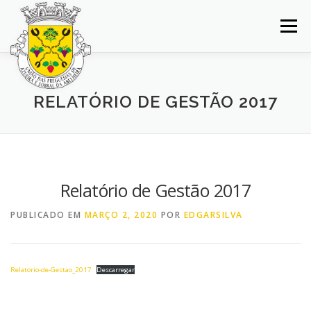
Saltar
para
Menu
conteúdo
INÍCIO
JUNTA DE FREGUESIA
DOCUMENTOS
RELATÓRIO DE GESTÃO 2017
BALCÃO VIRTUAL
NOTÍCIAS
MAPA
CONCURSOS
CONTACTOS
Relatório de Gestão 2017
PUBLICADO EM
MARÇO 2, 2020
POR
EDGARSILVA
Relatorio-de-Gestao_2017
Descarregar