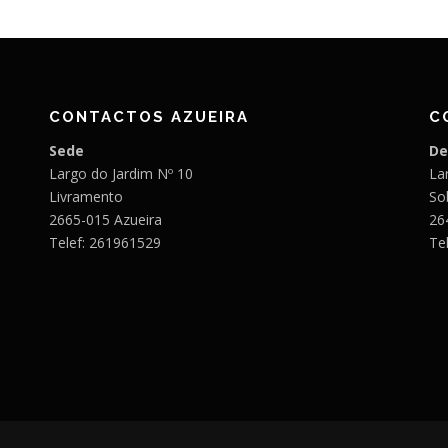
CONTACTOS AZUEIRA
C
Sede
De
Largo do Jardim Nº 10
Lar
Livramento
So
2665-015 Azueira
26
Telef: 261961529
Te