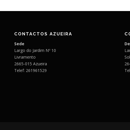
CONTACTOS AZUEIRA
C
Sede
De
Largo do Jardim Nº 10
Lar
Livramento
So
2665-015 Azueira
26
Telef: 261961529
Te