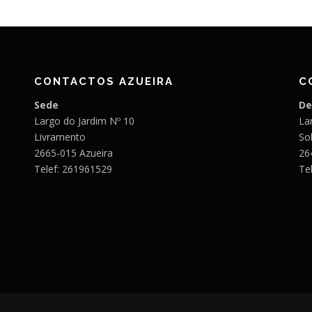
CONTACTOS AZUEIRA
C
Sede
De
Largo do Jardim Nº 10
Lar
Livramento
So
2665-015 Azueira
26
Telef: 261961529
Te