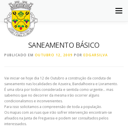
Saltar
para
Menu
conteúdo
INÍCIO
JUNTA DE FREGUESIA
DOCUMENTOS
SANEAMENTO BÁSICO
BALCÃO VIRTUAL
NOTÍCIAS
MAPA
PUBLICADO EM
OUTUBRO 12, 2009
POR
EDGARSILVA
CONCURSOS
CONTACTOS
Vai iniciar-se hoje dia 12 de Outubro a construção da conduta de
saneamento nas localidades de Azueira, Bandalhoeira e Livramento.
É uma obra por todos considerada e sentida como urgente… mas
sabemos que no decorrer da mesma irão ocorrer alguns
condicionalismos e inconvenientes.
Para isso solicitamos a compreensão de toda a população.
Os mapas com as ruas que irão sofrer intervenção encontram-se
afixados na Junta de Freguesia e podem ser consultados pelos
interessados.