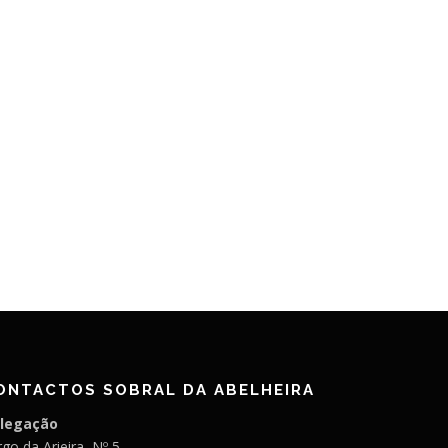
ONTACTOS SOBRAL DA ABELHEIRA
legação
go da Arieira, Nº 5