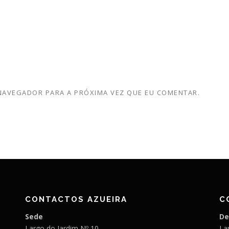
 NAVEGADOR PARA A PRÓXIMA VEZ QUE EU COMENTAR.
CONTACTOS AZUEIRA
C
Sede
De
Largo do Jardim Nº 10
Lar