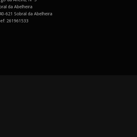
bral da Abelheira
40-621 Sobral da Abelheira
lef: 261961533