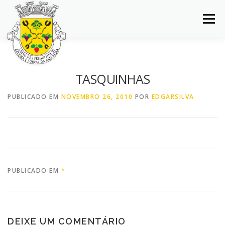
Saltar
para
Menu
conteúdo
INÍCIO
JUNTA DE FREGUESIA
DOCUMENTOS
TASQUINHAS
BALCÃO VIRTUAL
NOTÍCIAS
MAPA
PUBLICADO EM
NOVEMBRO 26, 2010
POR
EDGARSILVA
CONCURSOS
CONTACTOS
PUBLICADO EM
*
DEIXE UM COMENTÁRIO