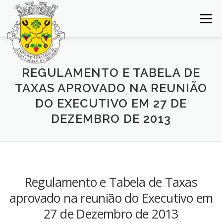
Saltar
para
Menu
conteúdo
INÍCIO
JUNTA DE FREGUESIA
DOCUMENTOS
REGULAMENTO E TABELA DE
TAXAS APROVADO NA REUNIÃO
BALCÃO VIRTUAL
NOTÍCIAS
MAPA
DO EXECUTIVO EM 27 DE
DEZEMBRO DE 2013
CONCURSOS
CONTACTOS
Regulamento e Tabela de Taxas
aprovado na reunião do Executivo em
27 de Dezembro de 2013