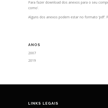
Para fazer download dos anexos para o seu comput
como’.
Alguns dos anexos podem estar no formato ‘pdf’. P
ANOS
2007
2019
LINKS LEGAIS