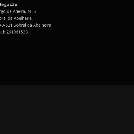
legação
go da Arieira, Nº 5
bral da Abelheira
40-621 Sobral da Abelheira
lef: 261961533