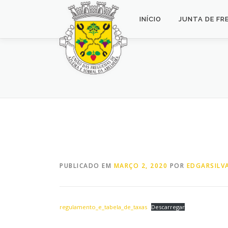
Saltar
para
INÍCIO
JUNTA DE FR
conteúdo
PUBLICADO EM
MARÇO 2, 2020
POR
EDGARSILV
regulamento_e_tabela_de_taxas
Descarregar