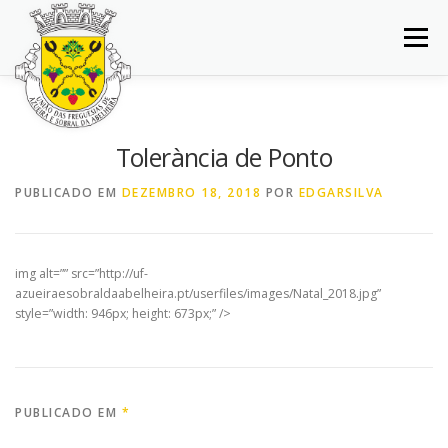
Saltar
para
Menu
conteúdo
INÍCIO
JUNTA DE FREGUESIA
DOCUMENTOS
Tolerància de Ponto
BALCÃO VIRTUAL
NOTÍCIAS
MAPA
PUBLICADO EM
DEZEMBRO 18, 2018
POR
EDGARSILVA
CONCURSOS
CONTACTOS
img alt=”” src=”http://uf-
azueiraesobraldaabelheira.pt/userfiles/images/Natal_2018.jpg”
style=”width: 946px; height: 673px;” />
PUBLICADO EM
*