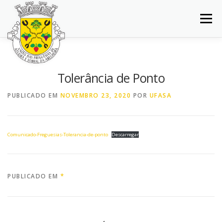
Saltar
para
Menu
conteúdo
INÍCIO
JUNTA DE FREGUESIA
DOCUMENTOS
Tolerância de Ponto
BALCÃO VIRTUAL
NOTÍCIAS
MAPA
PUBLICADO EM
NOVEMBRO 23, 2020
POR
UFASA
CONCURSOS
CONTACTOS
Comunicado-Freguesias-Tolerancia-de-ponto
Descarregar
PUBLICADO EM
*