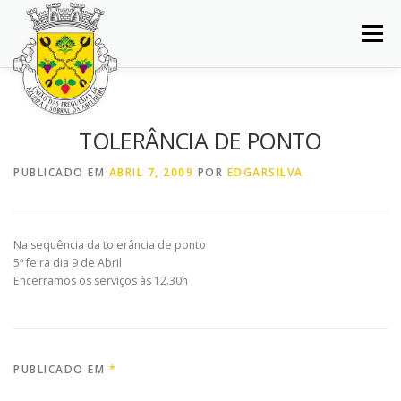
Saltar
para
Menu
conteúdo
INÍCIO
JUNTA DE FREGUESIA
DOCUMENTOS
TOLERÂNCIA DE PONTO
BALCÃO VIRTUAL
NOTÍCIAS
MAPA
PUBLICADO EM
ABRIL 7, 2009
POR
EDGARSILVA
CONCURSOS
CONTACTOS
Na sequência da tolerância de ponto
5ª feira dia 9 de Abril
Encerramos os serviços às 12.30h
PUBLICADO EM
*