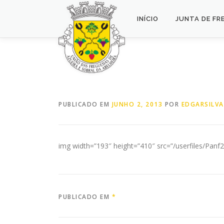
Saltar
para
INÍCIO
JUNTA DE FR
conteúdo
PUBLICADO EM
JUNHO 2, 2013
POR
EDGARSILVA
img width=”193″ height=”410″ src=”/userfiles/Panf2.
PUBLICADO EM
*