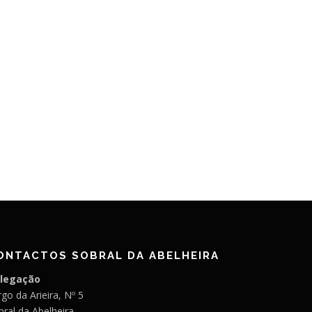
ONTACTOS SOBRAL DA ABELHEIRA
legação
go da Arieira, Nº 5
bral da Abelheira