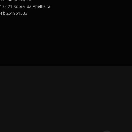
40-621 Sobral da Abelheira
lef: 261961533