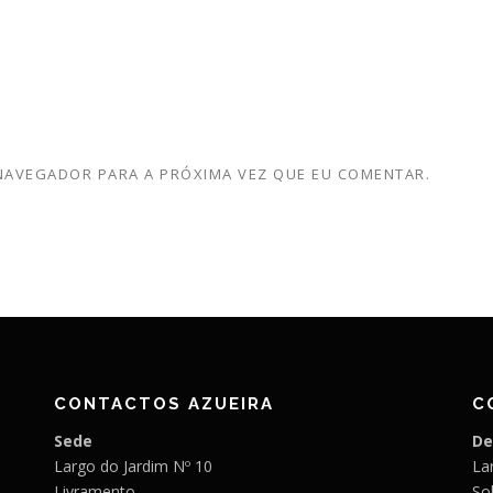
 NAVEGADOR PARA A PRÓXIMA VEZ QUE EU COMENTAR.
CONTACTOS AZUEIRA
C
Sede
De
Largo do Jardim Nº 10
Lar
Livramento
So