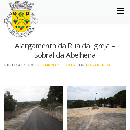
Saltar
para
Menu
conteúdo
INÍCIO
JUNTA DE FREGUESIA
DOCUMENTOS
Alargamento da Rua da Igreja –
Sobral da Abelheira
BALCÃO VIRTUAL
NOTÍCIAS
MAPA
PUBLICADO EM
SETEMBRO 15, 2016
POR
EDGARSILVA
CONCURSOS
CONTACTOS