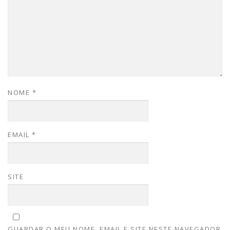
NOME
*
EMAIL
*
SITE
GUARDAR O MEU NOME, EMAIL E SITE NESTE NAVEGADOR