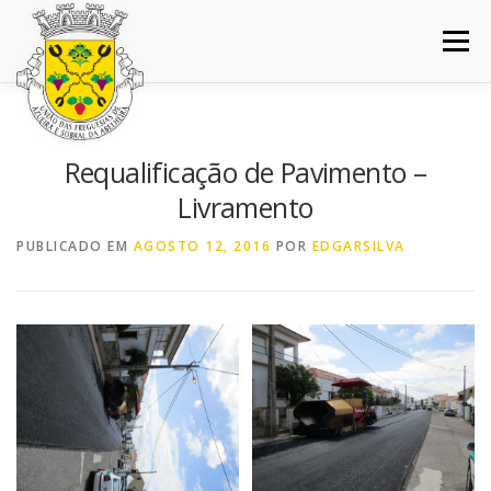
Saltar
para
Menu
conteúdo
INÍCIO
JUNTA DE FREGUESIA
DOCUMENTOS
Requalificação de Pavimento –
Livramento
BALCÃO VIRTUAL
NOTÍCIAS
MAPA
PUBLICADO EM
AGOSTO 12, 2016
POR
EDGARSILVA
CONCURSOS
CONTACTOS